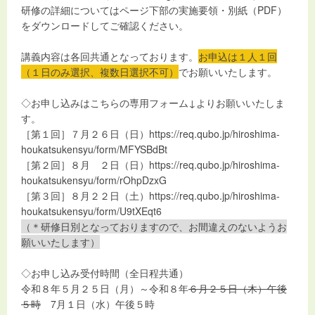
研修の詳細についてはページ下部の実施要領・別紙（PDF）
をダウンロードしてご確認ください。
講義内容は各回共通となっております。
お申込は１人１回
（１日のみ選択、複数日選択不可）
でお願いいたします。
◇お申し込みはこちらの専用フォーム↓よりお願いいたしま
す。
［第１回］７月２６日（日）
https://req.qubo.jp/hiroshima-
houkatsukensyu/form/MFYSBdBt
［第２回］８月 ２日（日）
https://req.qubo.jp/hiroshima-
houkatsukensyu/form/rOhpDzxG
［第３回］８月２２日（土）
https://req.qubo.jp/hiroshima-
houkatsukensyu/form/U9tXEqt6
（＊研修日別となっておりますので、お間違えのないようお
願いいたします）
◇お申し込み受付時間（全日程共通）
令和８年５月２５日（月）～令和８年
６月２５日（木）午後
５時
7月１日（水）午後５時