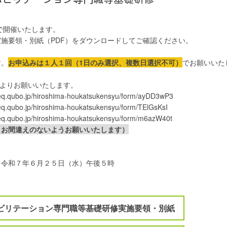
）で開催いたします。
施要領・別紙（PDF）をダウンロードしてご確認ください。
す。
お申込みは１人１回（1日のみ選択、複数日選択不可）
でお願いいた
↓よりお願いいたします。
/req.qubo.jp/hiroshima-houkatsukensyu/form/ayDD3wP3
req.qubo.jp/hiroshima-houkatsukensyu/form/TElGsKsI
/req.qubo.jp/hiroshima-houkatsukensyu/form/m6azW40t
、お間違えのないようお願いいたします）
～令和７年６月２５日（水）午後５時
ビリテーション専門職等基礎研修実施要領・別紙