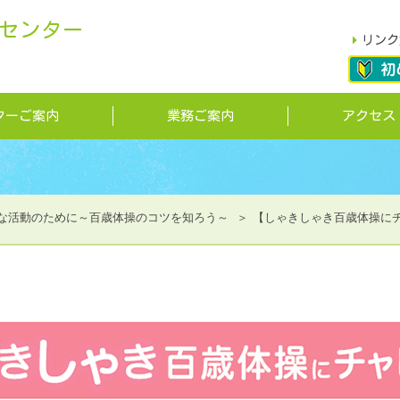
センター
リンク
ターご案内
業務ご案内
アクセス
な活動のために～百歳体操のコツを知ろう～
【しゃきしゃき百歳体操に