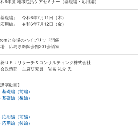
令和6年度 地域包括ケアセミナー（基礎編・応用編）
基礎編』 令和6年7月11日（木）
応用編』 令和6年7月12日（金）
oomと会場のハイブリッド開催
場 広島県医師会館201会議室
三菱ＵＦＪリサーチ＆コンサルティング株式会社
会政策部 主席研究員 岩名 礼介 氏
【講演動画】
> 基礎編（前編）
> 基礎編（後編）
> 応用編（前編）
> 応用編（後編）