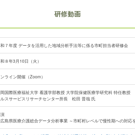
研修動画
令和７年度 データを活用した地域分析手法等に係る市町担当者研修会
和８年3月10日（火）
ンライン開催（Zoom）
福岡国際医療福祉大学 看護学部教授 大学院保健医療学研究科 特任教授
ヘルスサービスリサーチセンター所長 松田 晋哉 氏
講演
「広島県医療介護総合データ分析事業 ～市町村レベルで慢性期への対応