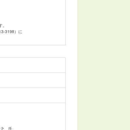
す。
-3198）に
之 氏