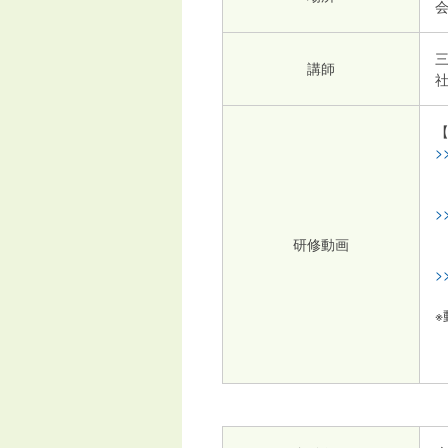
会
講師
社
>
>
研修動画
>
パ