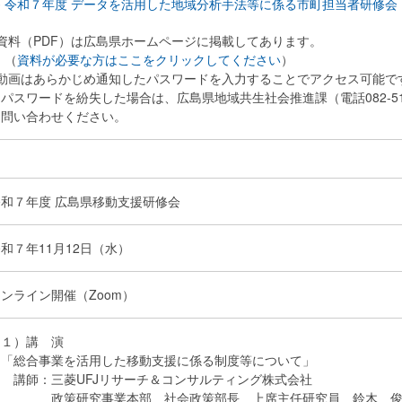
≫ 令和７年度 データを活用した地域分析手法等に係る市町担当者研修会
※資料（PDF）は広島県ホームページに掲載してあります。
（
資料が必要な方はここをクリックしてください
）
※動画はあらかじめ通知したパスワードを入力することでアクセス可能で
スワードを紛失した場合は、広島県地域共生社会推進課（電話082-513
お問い合わせください。
令和７年度 広島県移動支援研修会
和７年11月12日（水）
ンライン開催（Zoom）
（１）講 演
・「総合事業を活用した移動支援に係る制度等について」
講師：三菱UFJリサーチ＆コンサルティング株式会社
政策研究事業本部 社会政策部長 上席主任研究員 鈴木 俊